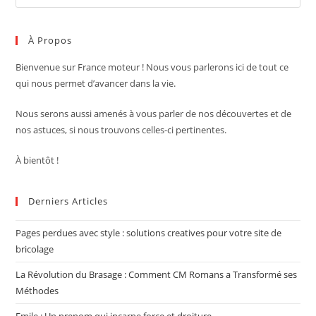
Es
to
À Propos
clo
the
Bienvenue sur France moteur !
Nous vous parlerons ici de tout ce
sea
qui nous permet d’avancer dans la vie.
pan
Nous serons aussi amenés à vous parler de nos découvertes et de
nos astuces, si nous trouvons celles-ci pertinentes.
À bientôt !
Derniers Articles
Pages perdues avec style : solutions creatives pour votre site de
bricolage
La Révolution du Brasage : Comment CM Romans a Transformé ses
Méthodes