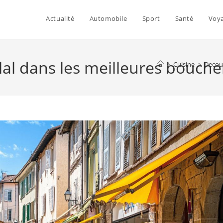
Actualité
Automobile
Sport
Santé
Voy
alal dans les meilleures bouch
>
Cuisine
>
Decouv