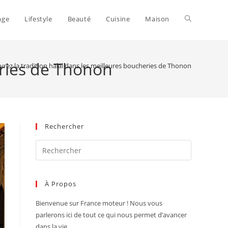
Toggle
age
Lifestyle
Beauté
Cuisine
Maison
website
eries de Thonon
rez la tradition halal dans les meilleures boucheries de Thonon
search
Rechercher
Press
Escape
to
À Propos
close
the
Bienvenue sur France moteur !
Nous vous
search
parlerons ici de tout ce qui nous permet d’avancer
panel.
dans la vie.