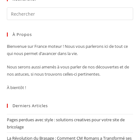
Pre
Es
to
À Propos
clo
the
Bienvenue sur France moteur !
Nous vous parlerons ici de tout ce
sea
qui nous permet d’avancer dans la vie.
pan
Nous serons aussi amenés à vous parler de nos découvertes et de
nos astuces, si nous trouvons celles-ci pertinentes.
À bientôt !
Derniers Articles
Pages perdues avec style : solutions creatives pour votre site de
bricolage
La Révolution du Brasage : Comment CM Romans a Transformé ses